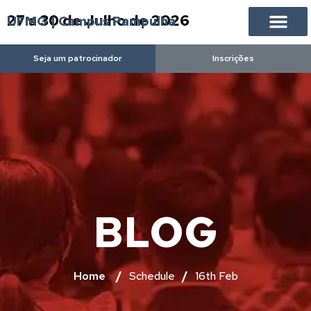
27 a 30 de Julho de 2026
UFMG | Campus Pampulha
Seja um patrocinador
Inscrições
BLOG
Home
/
Schedule
/
16th Feb