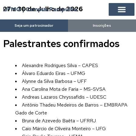
27 a 30 de Julho de 2026
UFMG | Campus Pampulha
Seja um patrocinador
Inscrições
Palestrantes confirmados
Alexandre Rodrigues Silva – CAPES
Álvaro Eduardo Eiras – UFMG
Alynne da Silva Barbosa – UFF
Ana Carolina Mota de Faria – MS-SVSA
Andreas Lazaros Chryssafidis – UDESC
Antônio Thadeu Medeiros de Barros – EMBRAPA
Gado de Corte
Bruna de Azevedo Baêta – UFRRJ
Caio Márcio de Oliveira Monteiro – UFG