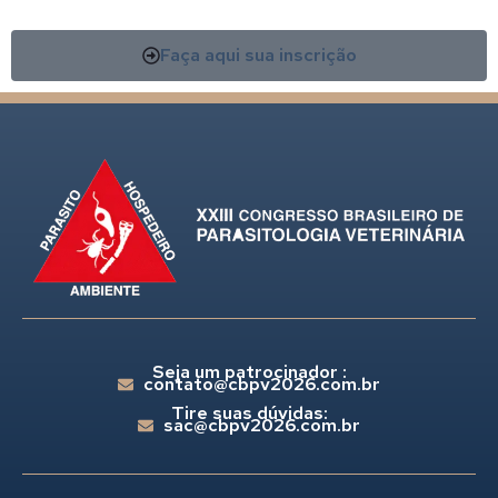
Faça aqui sua inscrição
Seja um patrocinador :
contato@cbpv2026.com.br
Tire suas dúvidas:
sac@cbpv2026.com.br