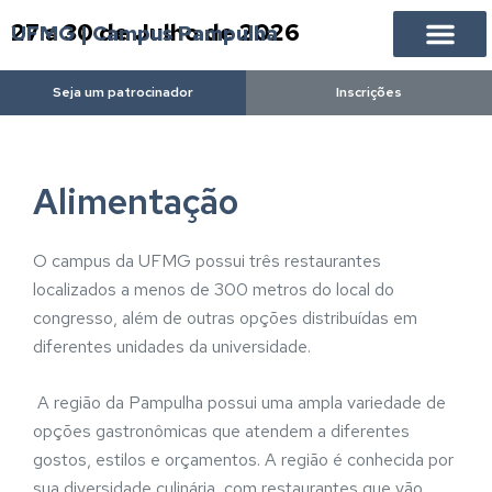
27 a 30 de Julho de 2026
UFMG | Campus Pampulha
Seja um patrocinador
Inscrições
Alimentação
O campus da UFMG possui três restaurantes
localizados a menos de 300 metros do local do
congresso, além de outras opções distribuídas em
diferentes unidades da universidade.
A região da Pampulha possui uma ampla variedade de
opções gastronômicas que atendem a diferentes
gostos, estilos e orçamentos. A região é conhecida por
sua diversidade culinária, com restaurantes que vão