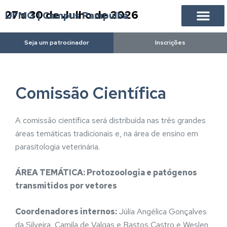
27 a 30 de Julho de 2026
UFMG | Campus Pampulha
Seja um patrocinador
Inscrições
Comissão Científica
A comissão científica será distribuída nas três grandes
áreas temáticas tradicionais e, na área de ensino em
parasitologia veterinária.
ÁREA TEMÁTICA: Protozoologia e patógenos
transmitidos por vetores
Coordenadores internos:
Júlia Angélica Gonçalves
da Silveira, Camila de Valgas e Bastos Castro e Weslen