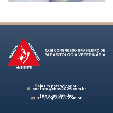
Seja um patrocinador :
contato@cbpv2026.com.br
Tire suas dúvidas:
sac@cbpv2026.com.br