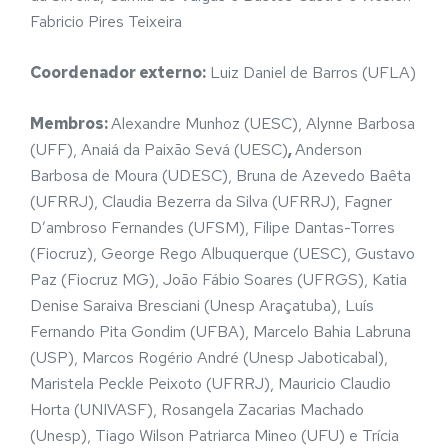
Fabricio Pires Teixeira
Coordenador externo:
Luiz Daniel de Barros (UFLA)
Membros:
Alexandre Munhoz (UESC), Alynne Barbosa
(UFF), Anaiá da Paixão Sevá (UESC)
,
Anderson
Barbosa de Moura (UDESC), Bruna de Azevedo Baêta
(UFRRJ), Claudia Bezerra da Silva (UFRRJ), Fagner
D’ambroso Fernandes (UFSM), Filipe Dantas-Torres
(Fiocruz), George Rego Albuquerque (UESC), Gustavo
Paz (Fiocruz MG), João Fábio Soares (UFRGS), Katia
Denise Saraiva Bresciani (Unesp Araçatuba), Luís
Fernando Pita Gondim (UFBA), Marcelo Bahia Labruna
(USP), Marcos Rogério André (Unesp Jaboticabal),
Maristela Peckle Peixoto (UFRRJ), Mauricio Claudio
Horta (UNIVASF), Rosangela Zacarias Machado
(Unesp), Tiago Wilson Patriarca Mineo (UFU) e Trícia